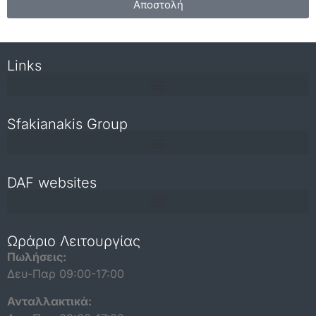
Αποστολή
Links
Sfakianakis Group
DAF websites
Repair and maintenance information for independent operators
Ωράριο Λειτουργίας
Πωλήσεις:
Δευ-Παρ 09:00-17:00
Ανταλλακτικά: