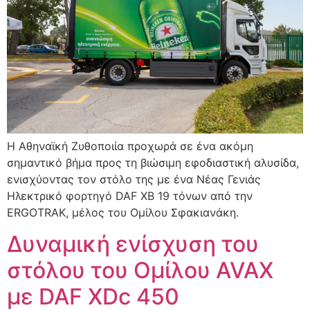
Η Αθηναϊκή Ζυθοποιία προχωρά σε ένα ακόμη
σημαντικό βήμα προς τη βιώσιμη εφοδιαστική αλυσίδα,
ενισχύοντας τον στόλο της με ένα Νέας Γενιάς
Ηλεκτρικό φορτηγό DAF XB 19 τόνων από την
ERGOTRAK, μέλος του Ομίλου Σφακιανάκη.
Δυναμική ενίσχυση του
στόλου του Ομίλου AVAX
με DAF XDc 450