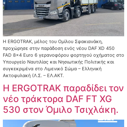
Η ERGOTRAK, μέλος του Ομίλου Σφακιανάκη,
προχώρησε στην παράδοση ενός νέου DAF XD 450
FAD 8×4 Euro 6 γερανοφόρου φορτηγού οχήματος στο
Υπουργείο Ναυτιλίας και Νησιωτικής Πολιτικής και
συγκεκριμένα στο Λιμενικό Σώμα – Ελληνική
Ακτοφυλακή (Λ.Σ. – ΕΛ.ΑΚΤ.
H ERGOTRAK παραδίδει τον
νέο τράκτορα DAF FT XG
530 στον Όμιλο Τσιχλάκη.