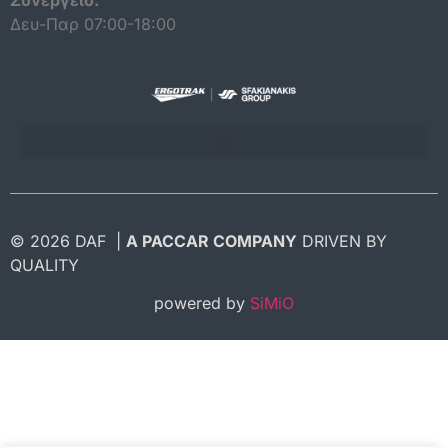
Συνεργείο:
Δευ-Παρ 07:00-18:00
ΠΟΛΙΤΙΚΗ ΠΡΟΣΤΑΣΙΑΣ ΔΕΔΟΜΕΝΩΝ ΠΡΟΣΩΠΙΚΟΥ ΧΑΡΑΚΤΗΡΑ
© 2026 DAF |
A PACCAR COMPANY
DRIVEN BY
QUALITY
powered by
SiMiO