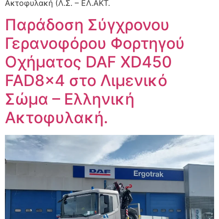
Ακτοφυλακή (Λ.Σ. – ΕΛ.ΑΚΤ.
Παράδοση Σύγχρονου
Γερανοφόρου Φορτηγού
Οχήματος DAF XD450
FAD8x4 στο Λιμενικό
Σώμα – Ελληνική
Ακτοφυλακή.