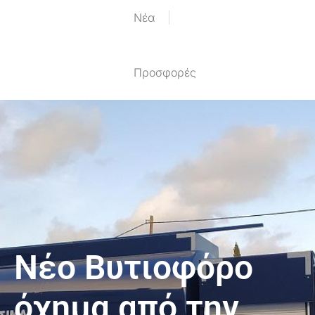
Nέα
Προσφορές
Νέο Βυτιοφόρο
όχημα από την