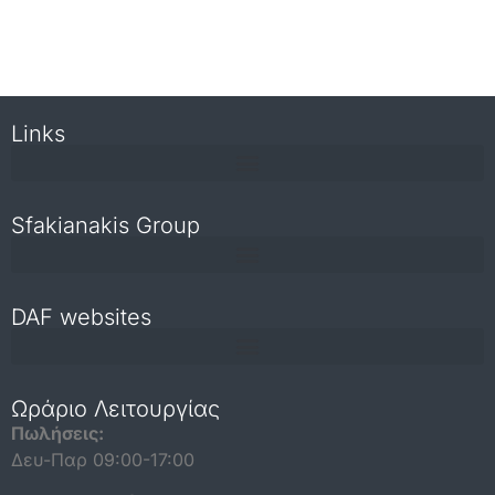
Links
Sfakianakis Group
DAF websites
Repair and maintenance information for independent operators
Ωράριο Λειτουργίας
Πωλήσεις:
Δευ-Παρ 09:00-17:00