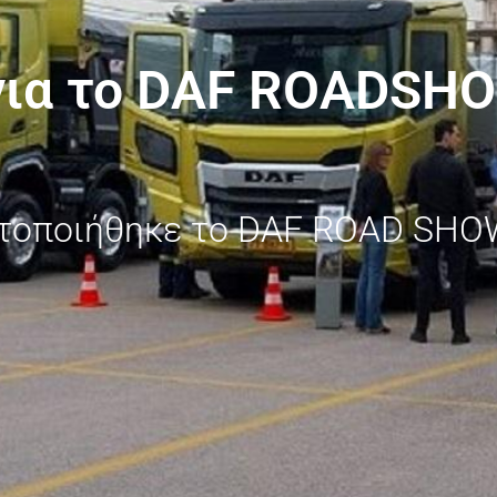
για το DAF ROADSHO
ατοποιήθηκε το DAF ROAD SHOW