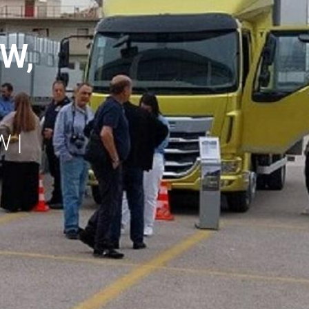
W,
 |