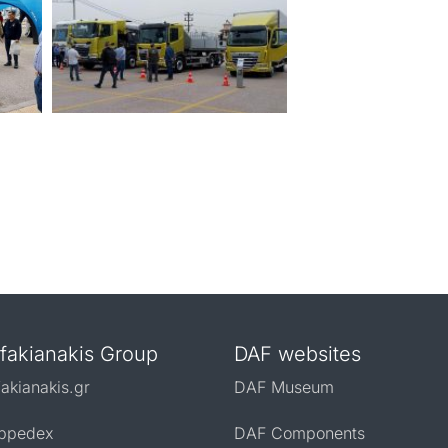
fakianakis Group
DAF websites
fakianakis.gr
DAF Museum
ppedex
DAF Components