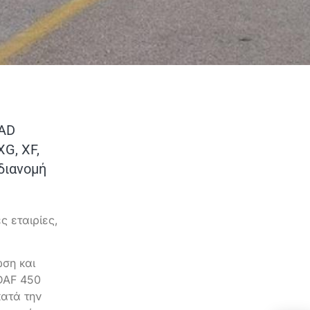
OAD
G, XF,
διανομή
ς εταιρίες,
ωση και
DAF 450
ατά την