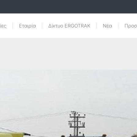
ίες
Εταιρία
Δίκτυο ERGOTRAK
Nέα
Προσ