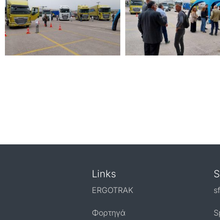
Links
S
ERGOTRAK
s
Φορτηγά
S