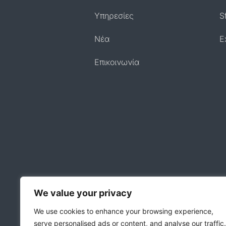
Υπηρεσίες
S
Nέα
E
Επικοινωνία
We value your privacy
We use cookies to enhance your browsing experience,
serve personalised ads or content, and analyse our traffic.