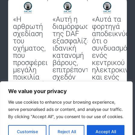
«Η
«Αυτή η
«Αυτά τα
αρθρωτή
διαμόρφωση
φορτηγά
σχεδίαση
της DAF
αποδεικνύου
του
εξασφαλίζει
ότι ο
οχήματος,
ιδανική
συνδυασμός
που
κατανομή
ενός
προσφέρει
βάρους,
κεντρικού
μεγάλη
επιτρέποντας
ηλεκτροκινη
ποικιλία
σχεδόν
και ενός
διαμορφώσεων
σε κάθε
παραδοσιακο
μπαταριών
χρήση να
πίσω
We value your privacy
και
καλύπτεται
άξονα
We use cookies to enhance your browsing experience,
αξόνων,
από μία
μπορεί
serve personalised ads or content, and analyse our traffic.
παρέχει
ενιαία
να είναι
By clicking "Accept All", you consent to our use of cookies.
στους
τεχνική
τουλάχιστον
χρήστες
πλατφόρμα.»
το ίδιο
Customise
Reject All
Accept All