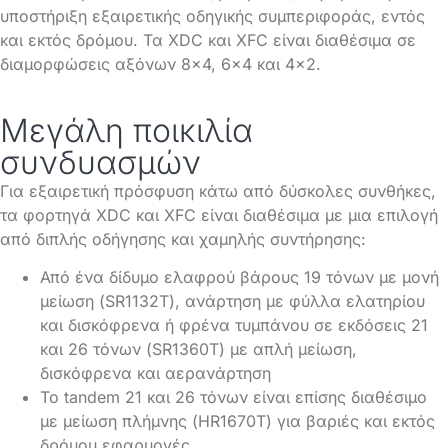
υποστήριξη εξαιρετικής οδηγικής συμπεριφοράς, εντός
και εκτός δρόμου. Τα XDC και XFC είναι διαθέσιμα σε
διαμορφώσεις αξόνων 8×4, 6×4 και 4×2.
Μεγάλη ποικιλία
συνδυασμών
Για εξαιρετική πρόσφυση κάτω από δύσκολες συνθήκες,
τα φορτηγά XDC και XFC είναι διαθέσιμα με μια επιλογή
από διπλής οδήγησης και χαμηλής συντήρησης:
Από ένα δίδυμο ελαφρού βάρους 19 τόνων με μονή
μείωση (SR1132T), ανάρτηση με φύλλα ελατηρίου
και δισκόφρενα ή φρένα τυμπάνου σε εκδόσεις 21
και 26 τόνων (SR1360T) με απλή μείωση,
δισκόφρενα και αερανάρτηση
Το tandem 21 και 26 τόνων είναι επίσης διαθέσιμο
με μείωση πλήμνης (HR1670T) για βαριές και εκτός
δρόμου εφαρμογές