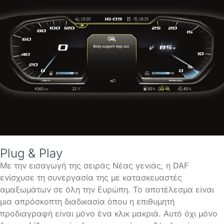
Plug & Play
Με την εισαγωγή της σειράς Νέας γενιάς, η DAF
ενίσχυσε τη συνεργασία της με κατασκευαστές
αμαξωμάτων σε όλη την Ευρώπη. Το αποτέλεσμα είναι
μια απρόσκοπτη διαδικασία όπου η επιθυμητή
προδιαγραφή είναι μόνο ένα κλικ μακριά. Αυτό όχι μόνο