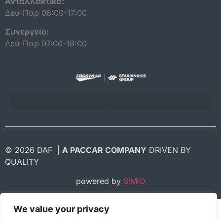
Ανταλλακτικά:
Δευ-Παρ 08:00-17:00
Συνεργείο:
Δευ-Παρ 07:00-18:00
ΠΟΛΙΤΙΚΗ ΠΡΟΣΤΑΣΙΑΣ ΔΕΔΟΜΕΝΩΝ ΠΡΟΣΩΠΙΚΟΥ ΧΑΡΑΚΤΗΡΑ
© 2026 DAF |
A PACCAR COMPANY
DRIVEN BY
QUALITY
powered by
SiMiO
We value your privacy