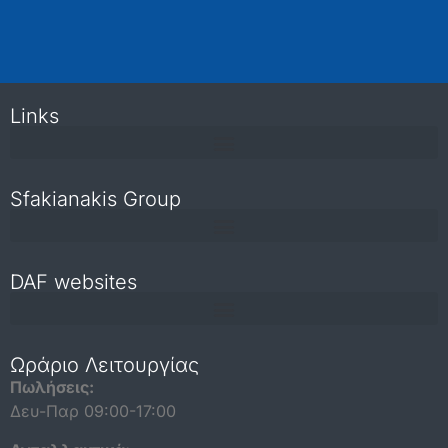
Links
Sfakianakis Group
DAF websites
Repair and maintenance information for independent operators
Ωράριο Λειτουργίας
Πωλήσεις:
Δευ-Παρ 09:00-17:00