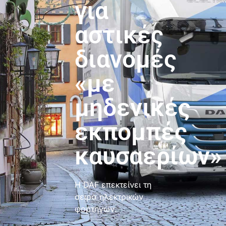
για
αστικές
διανομές
«με
μηδενικές
εκπομπές
καυσαερίων»
Η DAF επεκτείνει τη
σειρά ηλεκτρικών
φορτηγών.