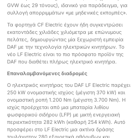
GVW έως 29 τόνους), ιδανικό για παράδειγμα, για
συλλογή απορριμμάτων «με μηδενικές εκπομπές».
Τα φορτηγά CF Electric έχουν ήδη συγκεντρώσει
εκατοντάδες χιλιάδες χιλιόμετρα με επώνυμους
πελάτες, δημιουργώντας μία ξεχωριστή εμπειρία
DAF με την τεχνολογία ηλεκτρικών κινητήρων. Το
νέο LF Electric είναι το πιο πρόσφατο προϊόν της
DAF που διαθέτει πλήρως ηλεκτρικό κινητήρα.
Επαναλαμβανόμενες διαδρομές
Ο ηλεκτρικός κινητήρας του DAF LF Electric παρέχει
250 kW ονομαστικής ισχύος (μέγιστη 370 kW) και
ονομαστική ροπή 1.200 Nm (μέγιστη 3.700 Nm). Η
ισχύς προέρχεται από μια μπαταρία λιθίου
φωσφορικού σιδήρου (LFP) με μικτή ενεργειακή
περιεκτικότητα 282 kWh (καθαρή 254 kWh). Αυτό
προσφέρει στο LF Electric μια ακτίνα δράσης
τουλάχιστον 280 εξαιρετικά αθόρυβων και