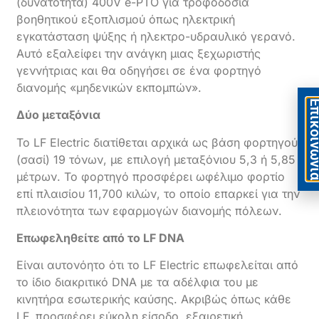
(δυνατότητα) 400V e-PTO για τροφοδοσία
βοηθητικού εξοπλισμού όπως ηλεκτρική
εγκατάσταση ψύξης ή ηλεκτρο-υδραυλικό γερανό.
Αυτό εξαλείφει την ανάγκη μιας ξεχωριστής
γεννήτριας και θα οδηγήσει σε ένα φορτηγό
διανομής «μηδενικών εκπομπών».
Eπικοιν
Δύο μεταξόνια
Το LF Electric διατίθεται αρχικά ως βάση φορτηγού
(σασί) 19 τόνων, με επιλογή μεταξόνιου 5,3 ή 5,85
μέτρων. Το φορτηγό προσφέρει ωφέλιμο φορτίο
επί πλαισίου 11,700 κιλών, το οποίο επαρκεί για την
πλειονότητα των εφαρμογών διανομής πόλεων.
Επωφεληθείτε από το LF DNA
Είναι αυτονόητο ότι το LF Electric επωφελείται από
το ίδιο διακριτικό DNA με τα αδέλφια του με
κινητήρα εσωτερικής καύσης. Ακριβώς όπως κάθε
LF, προσφέρει εύκολη είσοδο, εξαιρετική