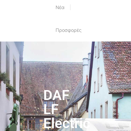
Nέα
Προσφορές
DAF
LF
Electric