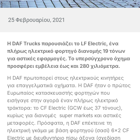
25 Φεβρουαρίου, 2021
Η DAF Trucks παρουσιάζει το LF Electric, ένα
πλήρως ηλεκτρικό φορτηγό διανομής 19 τόνων
για αστικές εφαρμογές. Το υπερσύγχρονο όχημα
προσφέρει εμβέλεια έως και 280 χιλιόμετρα.
Η DAF πρωτοπορεί στους ηλεκτρικούς κινητήρες
για επαγγελματικά οχήματα. Η DAF ήταν ο πρώτος
Ευρωπαίος κατασκευαστής φορτηγών που
εισήγαγε στην αγορά έναν πλήρως ηλεκτρικό
τράκτορα: το CF Electric (GCW έως 37 τόνους),
κυρίως για διανομές super markets και αστικές
μεταφορές. Πρόσφατα, η DAF επέκτεινε τη
ηλεκτρική γκάμα με βάση φορτηγού (σασί) 6×2 CF
Electric με διευθυντήριο πίσω άξονα (σχεδίαση