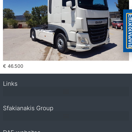
Eπικοιν
€ 46.500
Links
Sfakianakis Group