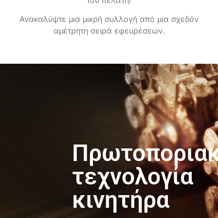
του πελάτη!
Ανακαλύψτε μια μικρή συλλογή από μια σχεδόν
αμέτρητη σειρά εφευρέσεων.
Πρωτοπορια
τεχνολογία
κινητήρα