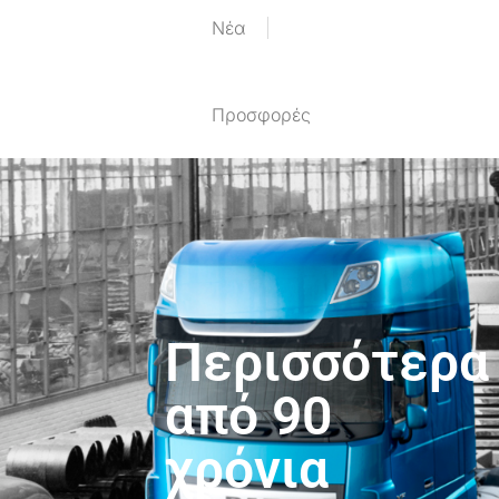
Nέα
Προσφορές
Περισσότερα
από 90
χρόνια