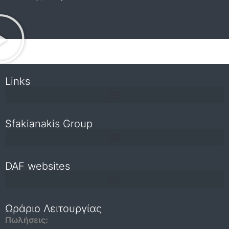
Links
Sfakianakis Group
DAF websites
Repair and maintenance information for independent operators
Ωράριο Λειτουργίας
Πωλήσεις: