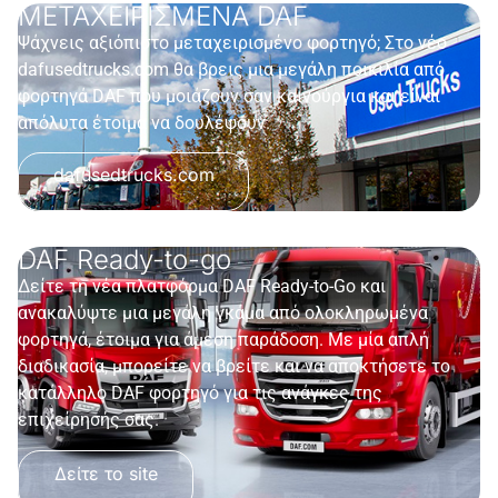
ΜΕΤΑΧΕΙΡΙΣΜΕΝΑ DAF
Ψάχνεις αξιόπιστο μεταχειρισμένο φορτηγό; Στο νέο
dafusedtrucks.com θα βρεις μια μεγάλη ποικιλία από
φορτηγά DAF που μοιάζουν σαν καινούργια και είναι
απόλυτα έτοιμα να δουλέψουν.
dafusedtrucks.com
DAF Ready-to-go
Δείτε τη νέα πλατφόρμα DAF Ready-to-Go και
ανακαλύψτε μια μεγάλη γκάμα από ολοκληρωμένα
φορτηγά, έτοιμα για άμεση παράδοση. Με μία απλή
διαδικασία, μπορείτε να βρείτε και να αποκτήσετε το
κατάλληλο DAF φορτηγό για τις ανάγκες της
επιχείρησής σας.
Δείτε το site