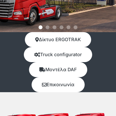
Δίκτυο ERGOTRAK
Υπηρεσία BUY
BACK
Truck configurator
Εγγυημένη Επαναγορά
Μοντέλα DAF
τράκτορα DAF.
Σιγουριά σήμερα. Αξία
Επικοινωνία
αύριο.
Μάθετε Περισσότερα